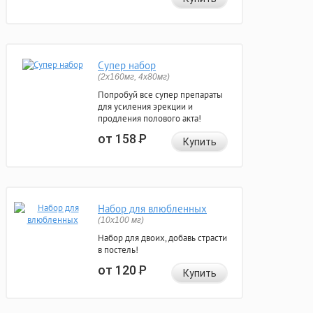
Супер набор
(2х160мг, 4х80мг)
Попробуй все супер препараты
для усиления эрекции и
продления полового акта!
от 158
Р
Купить
Набор для влюбленных
(10х100 мг)
Набор для двоих, добавь страсти
в постель!
от 120
Р
Купить