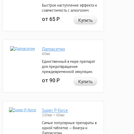
Быстрое наступление эффекта и
совместимость с алкоголем.
от 65
Р
Купить
Дапоксетин
60мг
Единственный в мире препарат
для предотвращения
преждевременной эякуляции.
от 90
Р
Купить
Super P-force
100мг + 60мг
Самые популярные препараты в
одной таблетке — Виагра и
Дапоксетин.