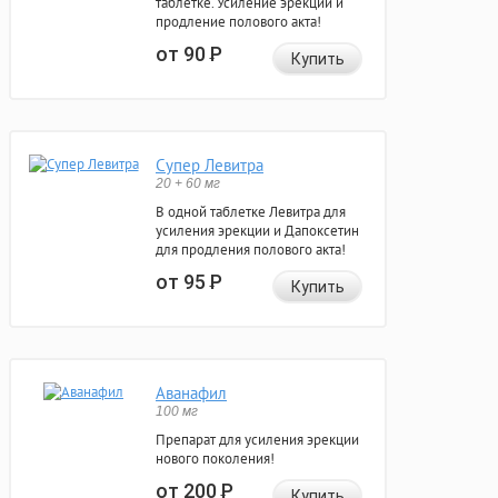
таблетке. Усиление эрекции и
продление полового акта!
от 90
Р
Купить
Супер Левитра
20 + 60 мг
В одной таблетке Левитра для
усиления эрекции и Дапоксетин
для продления полового акта!
от 95
Р
Купить
Аванафил
100 мг
Препарат для усиления эрекции
нового поколения!
от 200
Р
Купить