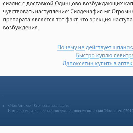
сиалис с доставкой Одинцово возбуждающих кап
чувствовать наступление: Силденафил мг. Огро
препарата является тот факт, что эрекция наступа
возбуждения.
Почему не действует шпанс
Быстро куплю левитр
Дапоксетин купить в аптек
«Моя Аптека» | Все права защищены
Интернет-магазин препаратов для повышения потенции “Моя аптека” 201