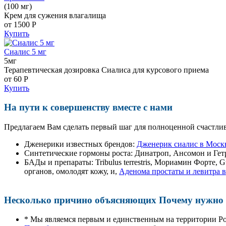
(100 мг)
Крем для сужения влагалища
от 1500
Р
Купить
Сиалис 5 мг
5мг
Терапевтическая дозировка Сиалиса для курсового приема
от 60
Р
Купить
На пути к совершенству вместе с нами
Предлагаем Вам сделать первый шаг для полноценной счастлив
Дженерики известных брендов:
Дженерик сиалис в Моск
Синтетические гормоны роста
: Динатроп, Ансомон и Гет
БАДы и препараты:
Tribulus terrestris, Мориамин Форте
органов, омолодят кожу, и,
Аденома простаты и левитра 
Несколько причино объясняющих Почему нужно п
* Мы являемся первым и единственным на территории Р