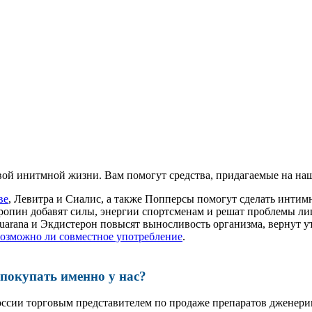
ой инитмной жизни. Вам помогут средства, придагаемые на наш
ве
, Левитра и Сиалис, а также Попперсы помогут сделать инти
ропин добавят силы, энергии спортсменам и решат проблемы ли
, Guarana и Экдистерон повысят выносливость организма, вернут
возможно ли совместное употребление
.
окупать именно у нас?
оссии торговым представителем по продаже препаратов дженер