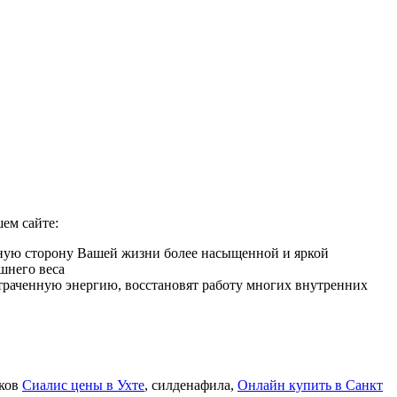
ем сайте:
мную сторону Вашей жизни более насыщенной и яркой
шнего веса
 утраченную энергию, восстановят работу многих внутренних
иков
Сиалис цены в Ухте
, силденафила
,
Онлайн купить в Санкт