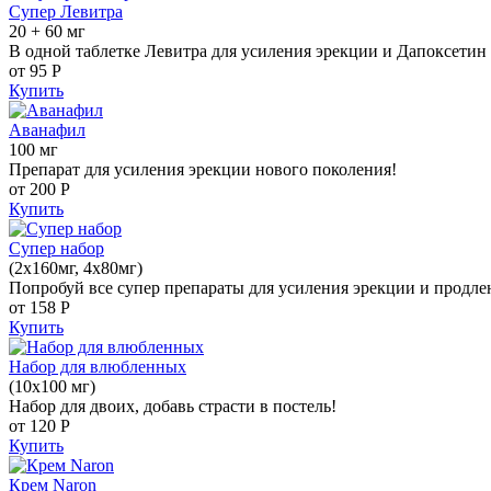
Супер Левитра
20 + 60 мг
В одной таблетке Левитра для усиления эрекции и Дапоксетин 
от 95
Р
Купить
Аванафил
100 мг
Препарат для усиления эрекции нового поколения!
от 200
Р
Купить
Супер набор
(2х160мг, 4х80мг)
Попробуй все супер препараты для усиления эрекции и продле
от 158
Р
Купить
Набор для влюбленных
(10х100 мг)
Набор для двоих, добавь страсти в постель!
от 120
Р
Купить
Крем Naron