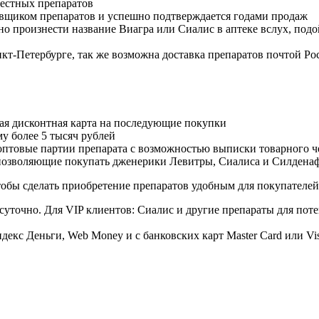
естных препаратов
авщиком препаратов и успешно подтверждается годами продаж
но произнести название Виагра или Сиалис в аптеке вслух, под
нкт-Петербурге, так же возможна доставка препаратов почтой Ро
ая дисконтная карта на последующие покупки
му более 5 тысяч рублей
овые партии препарата с возможностью выписки товарного ч
 позволяющие покупать дженерики Левитры, Сиалиса и Силдена
обы сделать приобретение препаратов удобным для покупателей
суточно. Для VIP клиентов: Сиалис и другие препараты для поте
екс Деньги, Web Money и с банковских карт Master Card или Vi