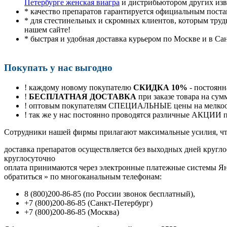
Петербурге женская виагра
и дистрибьютором других изв
* качество препаратов гарантируется официальным пост
* для стестинельных и скромных клиентов, которым труд
нашем сайте!
* быстрая и удобная доставка курьером по Москве и в Са
Покупать у нас выгодно
! каждому новому покупателю
СКИДКА 10%
- постоянн
!
БЕСПЛАТНАЯ ДОСТАВКА
при заказе товара на сум
! оптовым покупателям СПЕЦИАЛЬНЫЕ цены на мелкоопт
! так же у нас постоянно проводятся различные АКЦИИ
Cотрудники нашей фирмы прилагают максимальные усилия, чт
доставка препаратов осуществляется без выходных дней кругло
круглосуточно
оплата принимаются через электронные платежные системы Янд
обратиться
»
по многоканальным телефонам:
8
(800
)200-86-85
(
по России звонок бесплатный),
+7
(800
)200-86-85
(
Санкт-Петербург)
+7
(800
)200-86-85
(
Москва)