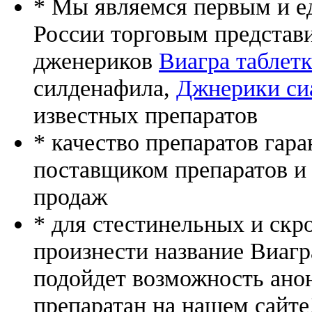
* Мы являемся первым и е
России торговым представ
дженериков
Виагра таблет
силденафила
,
Джнерики си
известных препаратов
* качество препаратов гар
поставщиком препаратов и
продаж
* для стестинельных и скр
произнести название Виагр
подойдет возможность ано
препаратан на нашем сайте