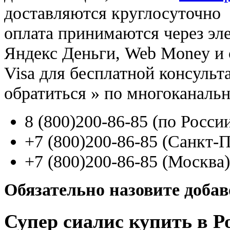
доставляются круглосуточно
оплата принимаются через э
Яндекс Деньги, Web Money и с
Visa для бесплатной консуль
обратиться
»
по многоканаль
8
(800
)200-86-85
(
по Росси
+7
(800
)200-86-85
(
Санкт-П
+7
(800
)200-86-85
(
Москва)
Обязательно назовите доба
Супер сиалис купить в Р