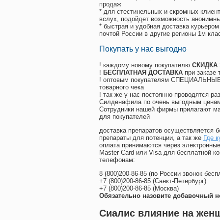
продаж
* для стестинельных и скромных клиент
вслух, подойдет возможность анонимны
* быстрая и удобная доставка курьером
почтой России в другие регионы 1м кла
Покупать у нас выгодно
! каждому новому покупателю
СКИДКА
!
БЕСПЛАТНАЯ ДОСТАВКА
при заказе 
! оптовым покупателям СПЕЦИАЛЬНЫЕ 
товарного чека
! так же у нас постоянно проводятся 
Силденафила по очень выгодным ценам
Cотрудники нашей фирмы прилагают ма
для покупателей
доставка препаратов осуществляется б
препараты для потенции, а так же
Где к
оплата принимаются через электронные
Master Card или Visa для бесплатной 
телефонам:
8
(800
)200-86-85
(
по России звонок бесп
+7
(800
)200-86-85
(
Санкт-Петербург)
+7
(800
)200-86-85
(
Москва)
Обязательно назовите добавочный н
Сиалис влияние на женщ