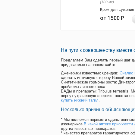
(100 мг)
Крем для сужения
от 1500
Р
На пути к совершенству вместе 
Предлагаем Вам сделать первый шаг дл
придагаемые на нашем сайте:
Дженерики известных брендов:
Сиалис 
сделать интимную сторону Вашей жизн
Синтетические гормоны роста
: Динатро
проблемы лишнего веса
БАДы и препараты:
Tribulus terrestris
вернут утраченную энергию, восстановя
купить нижний тагил
.
Несколько причино объясняющих
* Мы являемся первым и единственным 
дженериков
В какой аптеке приобрести
других известных препаратов
* качество препаратов гарантируется 