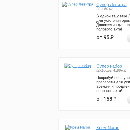
Супер Левитра
20 + 60 мг
В одной таблетке 
для усиления эрек
Дапоксетин для п
полового акта!
от 95
Р
Супер набор
(2х160мг, 4х80мг)
Попробуй все супе
препараты для ус
эрекции и продлен
полового акта!
от 158
Р
Крем Naron