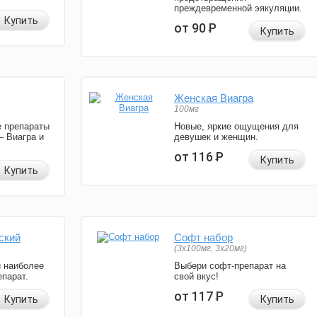
преждевременной эякуляции.
Купить
от 90
Р
Купить
Женская Виагра
100мг
 препараты
Новые, яркие ощущения для
— Виагра и
девушек и женщин.
от 116
Р
Купить
Купить
ский
Софт набор
(3x100мг, 3x20мг)
и наиболее
Выбери софт-препарат на
парат.
свой вкус!
от 117
Р
Купить
Купить