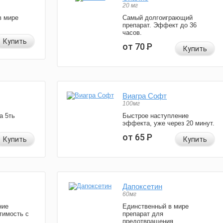
20 мг
в мире
Самый долгоиграющий
препарат. Эффект до 36
часов.
Купить
от 70
Р
Купить
Виагра Софт
100мг
а 5ть
Быстрое наступление
эффекта, уже через 20 минут.
от 65
Р
Купить
Купить
Дапоксетин
60мг
ние
Единственный в мире
тимость с
препарат для
предотвращения