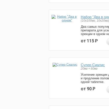
Набор "Два в од
(10x100мг, 10x20мг
Два самых популя
препарата для уси
эрекции в одном н
от 115
Р
Супер Сиалис
20мг + 60мг
Усиление эрекции 
и продление полов
одной таблетке.
от 90
Р