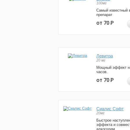
100мг
Самый известный 
препарат
от 70
Р
Левитра
20 мг
Мощный эффект н
часов.
от 70
Р
Сиалис Софт
20мг
Быстрое наступле
эффекта и совмес
алкоголем.