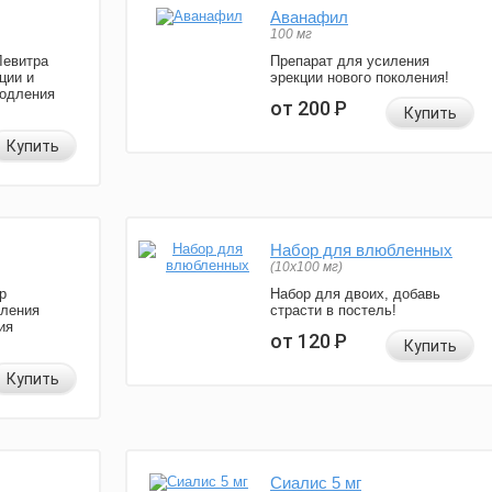
Аванафил
100 мг
Левитра
Препарат для усиления
ции и
эрекции нового поколения!
родления
от 200
Р
Купить
Купить
Набор для влюбленных
(10х100 мг)
р
Набор для двоих, добавь
иления
страсти в постель!
ия
от 120
Р
Купить
Купить
Сиалис 5 мг