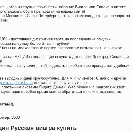
ов, которым трудно произнести название Виагра или Сиалис в аптеке
ого заказа любого препаратан на нашем сайте!
 по Москве и в Санкт-Петербурге, так же возможна доставка препаратов
ссом
 10%
- постоянная дисконтная карта на последующие покупки
товара на сумму более 5 тысяч рублей
цены на мелкооптовые партии препарата с возможностью выписки
различные АКЦИИ позволяющие покупать дженерики Левитры, Сиалиса и
!
ксимальные усилия, чтобы сделать приобретение препаратов удобным
ез выходных дней круглосуточно. Для VIP клиентов: Сиалис и другие
упить super p-force
доставляются круглосуточно
 платежные системы Яндекс Деньги, Web Money и с банковских карт
консультации в любое время можно обратиться
»
по многоканальным
латный),
омер: 3533
ин Русская виагра купить