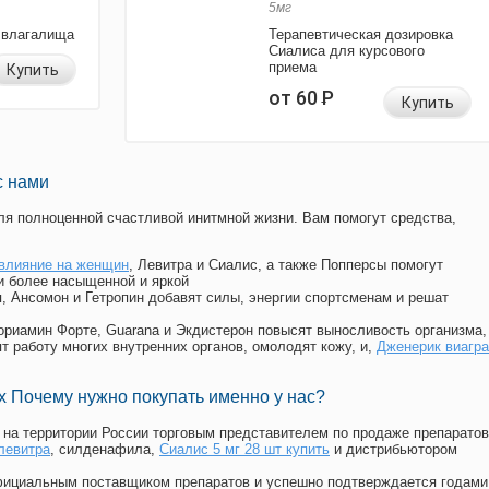
5мг
 влагалища
Терапевтическая дозировка
Сиалиса для курсового
приема
Купить
от 60
Р
Купить
с нами
я полноценной счастливой инитмной жизни. Вам помогут средства,
влияние на женщин
, Левитра и Сиалис, а также Попперсы помогут
и более насыщенной и яркой
п, Ансомон и Гетропин добавят силы, энергии спортсменам и решат
, Мориамин Форте, Guarana и Экдистерон повысят выносливость организма,
т работу многих внутренних органов, омолодят кожу, и,
Дженерик виагра
 Почему нужно покупать именно у нас?
на территории России торговым представителем по продаже препаратов
 левитра
, силденафила
,
Сиалис 5 мг 28 шт купить
и дистрибьютором
официальным поставщиком препаратов и успешно подтверждается годами