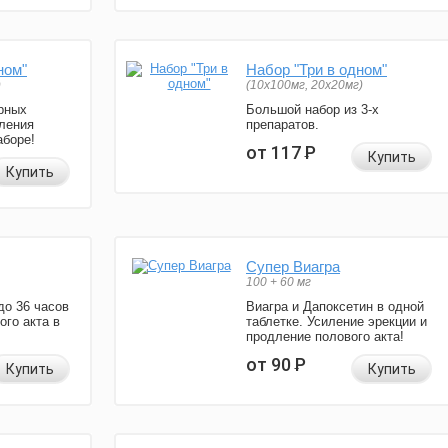
ном"
Набор "Три в одном"
)
(10x100мг, 20x20мг)
рных
Большой набор из 3-х
ления
препаратов.
аборе!
от 117
Р
Купить
Купить
Супер Виагра
100 + 60 мг
до 36 часов
Виагра и Дапоксетин в одной
ого акта в
таблетке. Усиление эрекции и
продление полового акта!
от 90
Р
Купить
Купить