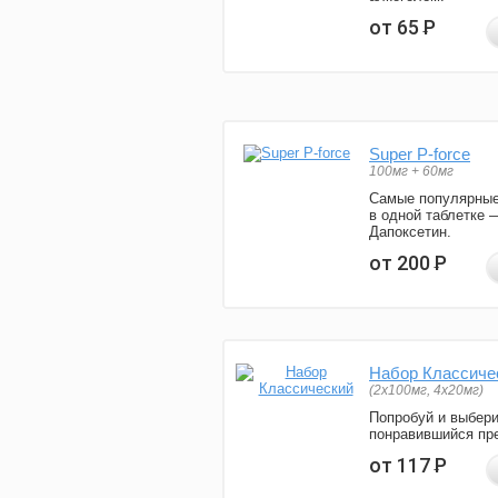
от 65
Р
Super P-force
100мг + 60мг
Самые популярные
в одной таблетке 
Дапоксетин.
от 200
Р
Набор Классиче
(2x100мг, 4x20мг)
Попробуй и выбер
понравившийся пре
от 117
Р