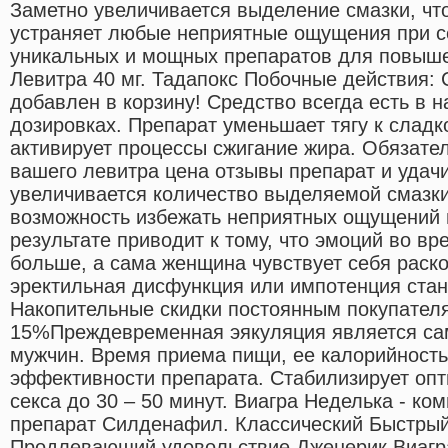
Заметно увеличивается выделение смазки, что
устраняет любые неприятные ощущения при сек
уникальных и мощных препаратов для повыше
Левитра 40 мг. Тадапокс Побочные действия: С
добавлен в корзину! Средство всегда есть в 
дозировках. Препарат уменьшает тягу к сладко
активирует процессы сжигание жира. Обязател
вашего левитра цена отзывы препарат и удачи
увеличивается количество выделяемой смазки
возможность избежать неприятных ощущений в
результате приводит к тому, что эмоций во вр
больше, а сама женщина чувствует себя раско
эректильная дисфункция или импотенция стан
Накопительные скидки постоянным покупателям
15%Преждевременная эякуляция является са
мужчин. Время приема пищи, ее калорийность
эффективности препарата. Стабилизирует оп
секса до 30 – 50 минут. Виагра Неделька - ко
препарат Силденафил. Классический Быстры
Продлевающий удовольствие Дженерик Виагра