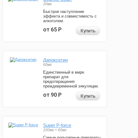
20мг
Быстрое наступление
эффекта и совместимость с
алкоголем.
от 65
Р
Купить
Дапоксетин
60мг
Единственный в мире
препарат для
предотвращения
преждевременной эякуляции.
от 90
Р
Купить
Super P-force
100мг + 60мг
Самые популярные препараты