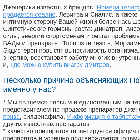
Дженерики известных брендов:
Номера телефо
продается сеалис
, Левитра и Сиалис, а также
интимную сторону Вашей жизни более насыще
Синтетические гормоны роста
: Динатроп, Анс
силы, энергии спортсменам и решат проблем
БАДы и препараты:
Tribulus terrestris, Мориа
Экдистерон повысят выносливость организма,
энергию, восстановят работу многих внутренн
и,
Где можно купить виагру дмитров
.
Несколько причино объясняющих По
именно у нас?
* Мы являемся первым и единственным на те
представителем по продаже препаратов дже
пензе
, силденафила
,
Информация о таблетках
других известных препаратов
* качество препаратов гарантируется офици
препаратов и успешно подтверждается годам