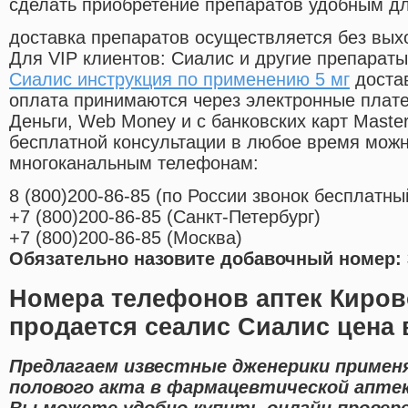
сделать приобретение препаратов удобным д
доставка препаратов осуществляется без вых
Для VIP клиентов: Сиалис и другие препараты
Сиалис инструкция по применению 5 мг
достав
оплата принимаются через электронные плат
Деньги, Web Money и с банковских карт Master
бесплатной консультации в любое время мож
многоканальным телефонам:
8
(800
)200-86-85
(
по России звонок бесплатны
+7
(800
)200-86-85
(
Санкт-Петербург)
+7
(800
)200-86-85
(
Москва)
Обязательно назовите добавочный номер: 
Номера телефонов аптек Киров
продается сеалис Сиалис цена 
Предлагаем известные дженерики примен
полового акта в фармацевтической аптек
Вы можете удобно купить онлайн провер