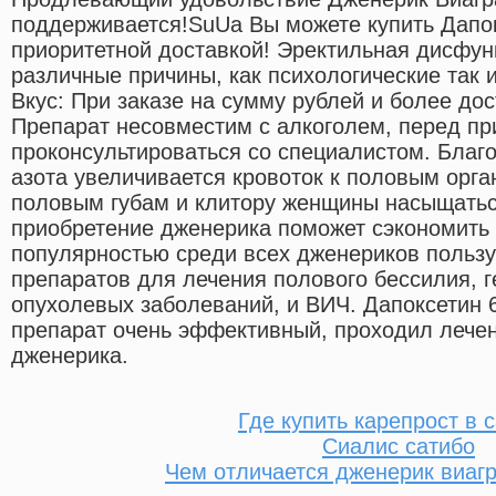
поддерживается!SuUa Вы можете купить Дапок
приоритетной доставкой! Эректильная дисфун
различные причины, как психологические так 
Вкус: При заказе на сумму рублей и более до
Препарат несовместим с алкоголем, перед п
проконсультироваться со специалистом. Благ
азота увеличивается кровоток к половым орга
половым губам и клитору женщины насыщаться
приобретение дженерика поможет сэкономить 
популярностью среди всех дженериков польз
препаратов для лечения полового бессилия, г
опухолевых заболеваний, и ВИЧ. Дапоксетин 
препарат очень эффективный, проходил лече
дженерика.
Где купить карепрост в 
Сиалис сатибо
Чем отличается дженерик виагр