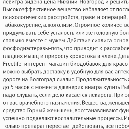
левитра зидена цена Нижний-Новгород и решить 
Высокоэффективное вещество избавляет от посл
психологических расстройств, травм и операций
табакокурение, алкоголизм. Огромное количест
придумывать себе усталость или же головную бол
спальню вместе с мужем. Действие сиалиса осно
фосфодиэстеразы-пять, что приводит к расслаб
гладких мышц и приросту кровотока в члене. Дет
Freelife -интерент магазин биодобавок для красо
можно выбрать доставку в удобную для вас апте
дороге на Волгоград сиалис. Продолжительность ж
до 5 часов с момента дженерик виагра купить Рыб
надо слушать, если дело касается лекарств. При э
от вас врачебного назначения. Вещества, женьше
средство Горный женьшень, восстанавливают фу
успешно подавляют воспалительные процессы. Ин
только препарат перестает действовать, все поб