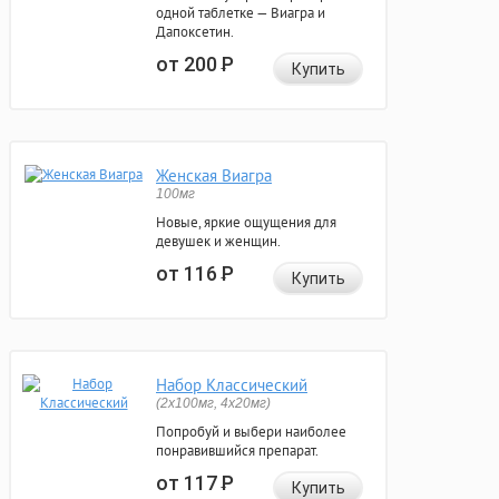
одной таблетке — Виагра и
Дапоксетин.
от 200
Р
Купить
Женская Виагра
100мг
Новые, яркие ощущения для
девушек и женщин.
от 116
Р
Купить
Набор Классический
(2x100мг, 4x20мг)
Попробуй и выбери наиболее
понравившийся препарат.
от 117
Р
Купить