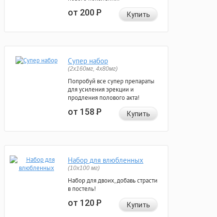
от 200
Р
Купить
Супер набор
(2х160мг, 4х80мг)
Попробуй все супер препараты
для усиления эрекции и
продления полового акта!
от 158
Р
Купить
Набор для влюбленных
(10х100 мг)
Набор для двоих, добавь страсти
в постель!
от 120
Р
Купить