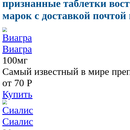
признанные таблетки вос
марок с доставкой почтой 
Виагра
100мг
Самый известный в мире пре
от 70
Р
Купить
Сиалис