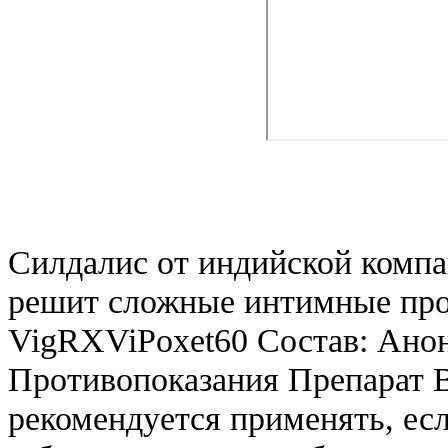
Силдалис от индийской комп
решит сложные интимные про
VigRXViPoxet60 Состав: Анон
Противопоказания Препарат 
рекомендуется применять, ес