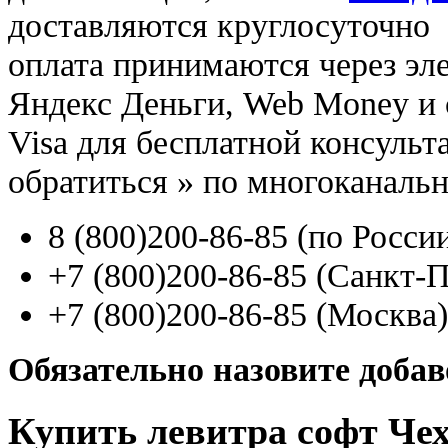
доставляются круглосуточно
оплата принимаются через э
Яндекс Деньги, Web Money и с
Visa для бесплатной консуль
обратиться
»
по многоканаль
8
(800
)200-86-85
(
по Росси
+7
(800
)200-86-85
(
Санкт-П
+7
(800
)200-86-85
(
Москва)
Обязательно назовите доба
Купить левитра софт Чехо