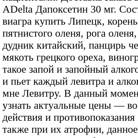
ADelta Дапоксетин 30 мг. Сос
виагра купить Липецк, корень
пятнистого оленя, рога оленя
дудник китайский, панцирь ч
мякоть грецкого ореха, виног
такое запой и запойный алког
и пьет каждый левитра и алк
мне Левитру. В данный момен
узнать актуальные цены — во
действия и противопоказания
также при их атрофии, данное