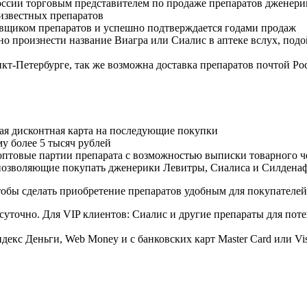
оссии торговым представителем по продаже препаратов дженер
известных препаратов
авщиком препаратов и успешно подтверждается годами продаж
но произнести название Виагра или Сиалис в аптеке вслух, под
нкт-Петербурге, так же возможна доставка препаратов почтой Ро
ая дисконтная карта на последующие покупки
му более 5 тысяч рублей
овые партии препарата с возможностью выписки товарного ч
 позволяющие покупать дженерики Левитры, Сиалиса и Силдена
обы сделать приобретение препаратов удобным для покупателей
суточно. Для VIP клиентов: Сиалис и другие препараты для поте
екс Деньги, Web Money и с банковских карт Master Card или Vi