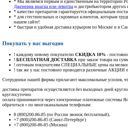
* Мы являемся первым и единственным на территории Р
Дженерик виагра или левитра
и дистрибьютором других 
* качество препаратов гарантируется официальным пост
* для стестинельных и скромных клиентов, которым труд
нашем сайте!
* быстрая и удобная доставка курьером по Москве и в Са
Покупать у нас выгодно
! каждому новому покупателю
СКИДКА 10%
- постоянн
!
БЕСПЛАТНАЯ ДОСТАВКА
при заказе товара на сум
! оптовым покупателям СПЕЦИАЛЬНЫЕ цены на мелкоопт
! так же у нас постоянно проводятся различные АКЦИИ
Cотрудники нашей фирмы прилагают максимальные усилия, чт
доставка препаратов осуществляется без выходных дней кругло
круглосуточно
оплата принимаются через электронные платежные системы Янд
обратиться
»
по многоканальным телефонам:
8
(800
)200-86-85
(
по России звонок бесплатный),
+7
(800
)200-86-85
(
Санкт-Петербург)
+7
(800
)200-86-85
(
Москва)