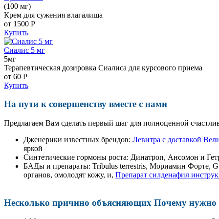
(100 мг)
Крем для сужения влагалища
от 1500
Р
Купить
Сиалис 5 мг
5мг
Терапевтическая дозировка Сиалиса для курсового приема
от 60
Р
Купить
На пути к совершенству вместе с нами
Предлагаем Вам сделать первый шаг для полноценной счастлив
Дженерики известных брендов:
Левитра с доставкой Вел
яркой
Синтетические гормоны роста
: Динатроп, Ансомон и Гет
БАДы и препараты:
Tribulus terrestris, Мориамин Форте
органов, омолодят кожу, и,
Препарат силденафил инструк
Несколько причино объясняющих Почему нужно п