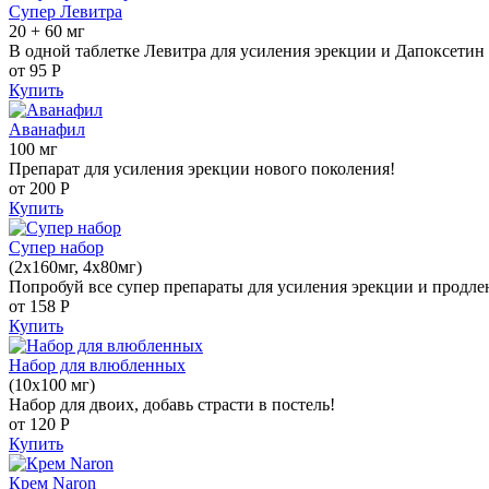
Супер Левитра
20 + 60 мг
В одной таблетке Левитра для усиления эрекции и Дапоксетин 
от 95
Р
Купить
Аванафил
100 мг
Препарат для усиления эрекции нового поколения!
от 200
Р
Купить
Супер набор
(2х160мг, 4х80мг)
Попробуй все супер препараты для усиления эрекции и продле
от 158
Р
Купить
Набор для влюбленных
(10х100 мг)
Набор для двоих, добавь страсти в постель!
от 120
Р
Купить
Крем Naron