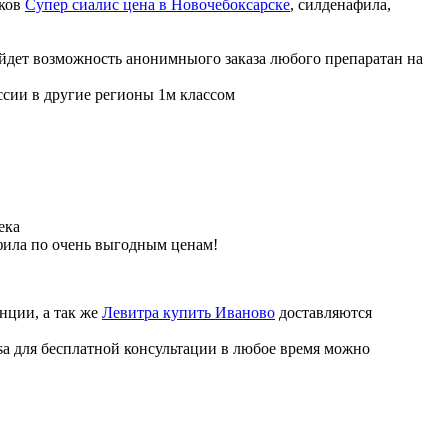
иков
Супер сиалис цена в Новочебоксарске
, силденафила
,
ойдет возможность анонимныого заказа любого препаратан на
ссии в другие регионы 1м классом
ека
фила по очень выгодным ценам!
нции, а так же
Левитра купить Иваново
доставляются
sa для бесплатной консультации в любое время можно