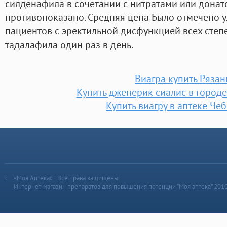
силденафила в сочетании с нитратами или донат
противопоказано. Средняя цена Было отмечено 
пациентов с эректильной дисфункцией всех степ
тадалафила один раз в день.
Виагра купить Рязан
Купить дженерик сиалис в город
Купить виагру в аптеке Че
«Моя Аптека» | Все права защищены
Интернет-магазин препаратов для повышения потенции “Моя аптека” 201