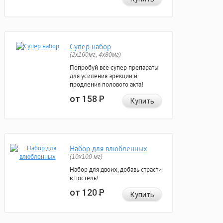
Супер набор
(2х160мг, 4х80мг)
Попробуй все супер препараты
для усиления эрекции и
продления полового акта!
от 158
Р
Купить
Набор для влюбленных
(10х100 мг)
Набор для двоих, добавь страсти
в постель!
от 120
Р
Купить