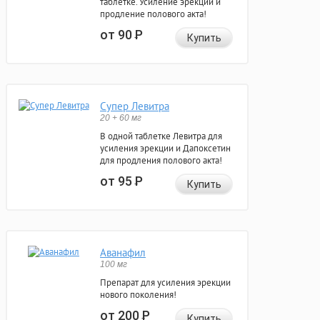
таблетке. Усиление эрекции и
продление полового акта!
от 90
Р
Купить
Супер Левитра
20 + 60 мг
В одной таблетке Левитра для
усиления эрекции и Дапоксетин
для продления полового акта!
от 95
Р
Купить
Аванафил
100 мг
Препарат для усиления эрекции
нового поколения!
от 200
Р
Купить