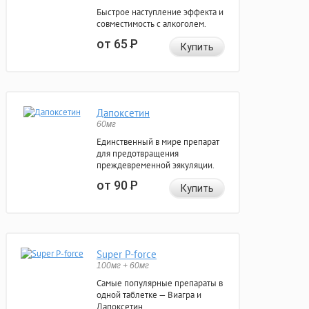
Быстрое наступление эффекта и
совместимость с алкоголем.
от 65
Р
Купить
Дапоксетин
60мг
Единственный в мире препарат
для предотвращения
преждевременной эякуляции.
от 90
Р
Купить
Super P-force
100мг + 60мг
Самые популярные препараты в
одной таблетке — Виагра и
Дапоксетин.