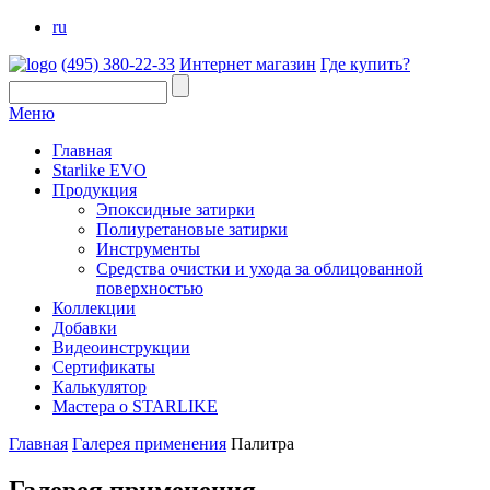
ru
(495)
380-22-33
Интернет магазин
Где купить?
Меню
Главная
Starlike EVO
Продукция
Эпоксидные затирки
Полиуретановые затирки
Инструменты
Средства очистки и ухода за облицованной
поверхностью
Коллекции
Добавки
Видеоинструкции
Сертификаты
Калькулятор
Мастера о STARLIKE
Главная
Галерея применения
Палитра
Галерея применения