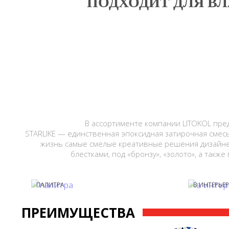
ПОДХОДИТ ДЛЯ 
В ассортименте компании LITOKOL пре
STARLIKE — единственная эпоксидная затирочная смес
жизнь самые смелые креативные решения дизайне
блестками, под «бронзу», «золото», а такж
ПАЛИТРА
В ИНТЕРЬЕР
ПРЕИМУЩЕСТВА