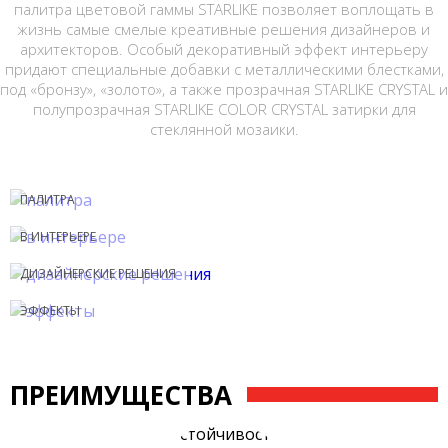
палитра цветовой гаммы STARLIKE позволяет воплощать в
жизнь самые смелые креативные решения дизайнеров и
архитекторов. Особый декоративный эффект интерьеру
придают специальные добавки с металлическими блестками,
под «бронзу», «золото», а также прозрачная STARLIKE CRYSTAL и
полупрозрачная STARLIKE COLOR CRYSTAL затирки для
стеклянной мозаики.
ПАЛИТРА
В ИНТЕРЬЕРЕ
ДИЗАЙНЕРСКИЕ РЕШЕНИЯ
ЭФФЕКТЫ
ПРЕИМУЩЕСТВА